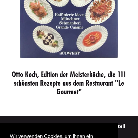
Otto Koch, Edition der Meisterköche, die 111
schönsten Rezepte aus dem Restaurant "Le
Gourmet"
Otto Koch · Eschenriederstraße 47 · 82194 Gröbenzell
Tel. +49 173 5708102 · mail@ottokoch.com
Wir verwenden Cookies, um Ihnen ein