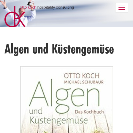
Men
anze
Algen und Küstengemüse