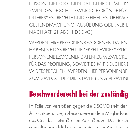
PERSONENBEZOGENEN DATEN NICHT MEHR VE
ZWINGENDE SCHUTZWÜRDIGE GRÜNDE FÜR DI
INTERESSEN, RECHTE UND FREIHEITEN ÜBERWI
GELTENDMACHUNG, AUSÜBUNG ODER VERTE
NACH ART. 21 ABS. 1 DSGVO).
WERDEN IHRE PERSONENBEZOGENEN DATEN VE
HABEN SIE DAS RECHT, JEDERZEIT WIDERSPRU
PERSONENBEZOGENER DATEN ZUM ZWECKE DE
FÜR DAS PROFILING, SOWEIT ES MIT SOLCHE
WIDERSPRECHEN, WERDEN IHRE PERSONENB
ZUM ZWECKE DER DIREKTWERBUNG VERWENDET
Beschwerderecht bei der zuständig
Im Falle von Verstößen gegen die DSGVO steht den
Aufsichtsbehörde, insbesondere in dem Mitgliedstaat
des Orts des mutmaßlichen Verstoßes zu. Das Besc
verwaltungsrechtlicher oder gerichtlicher Rechtsbehe