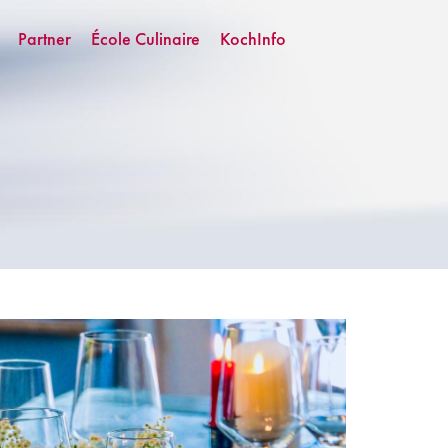
Partner
École Culinaire
KochInfo